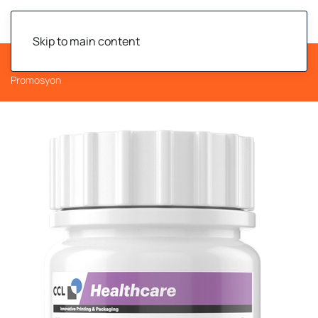
Buklet Etiket
Skip to main content
Anasayfa
Buklet Etiketler
Tamper Evident Mühürler
Promosyon